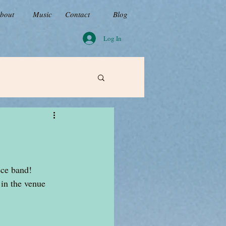
bout
Music
Contact
Blog
Log In
ece band!
in the venue 