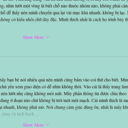
àng, nhìn lướt một vòng là biết chỗ nào thuộc nhóm nào, không phải căn
hỗ dễ thấy nên mình chuyển qua lại vài mục khá nhanh, không bị lạc. 
ông có kiểu nhồi chữ dày đặc. Mình thích nhất là cách họ trình bày t
…
Show More
thấy bạn bè nói nhiều quá nên mình cũng bấm vào coi thử cho biết. Mìn
hủ yếu xem giao diện có dễ nhìn không thôi. Vào cái là thấy trang làm
 nên lướt nhẹ cũng không mỏi mắt. Mấy phần thông tin được chia theo 
t đang ở đoạn nào chứ không bị trôi tuột một mạch. Cái mình thích là m
lại nhanh, không phải mò. Nói chung cảm giác dùng ổn, nhất là mấy kh
n gàng và tách bạch…
Show More