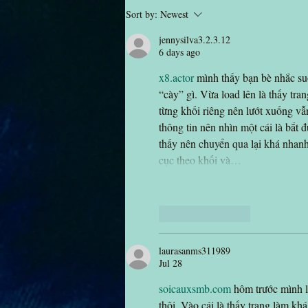
Sort by:
Newest
jennysilva3.2.3.12
6 days ago
x8.actor
 mình thấy bạn bè nhắc su
“cày” gì. Vừa load lên là thấy tra
từng khối riêng nên lướt xuống v
thông tin nên nhìn một cái là bắt
thấy nên chuyển qua lại khá nhanh
cục theo khối và…
Like
Reply
laurasanms311989
Jul 28
soicauxsmb.com
 hôm trước mình l
thôi. Vào cái là thấy trang làm kh