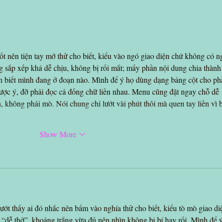
ốt nên tiện tay mở thử cho biết, kiểu vào ngó giao diện chứ không có n
ng sắp xếp khá dễ chịu, không bị rối mắt; mấy phần nội dung chia thành
ẫn biết mình đang ở đoạn nào. Mình để ý họ dùng dạng bảng cột cho ph
 được ý, đỡ phải đọc cả đống chữ liền nhau. Menu cũng đặt ngay chỗ dễ 
, không phải mò. Nói chung chỉ lướt vài phút thôi mà quen tay liền vì 
Show More
ướt thấy ai đó nhắc nên bấm vào nghía thử cho biết, kiểu tò mò giao di
á “dễ thở”, khoảng trắng vừa đủ nên nhìn không bị bí hay rối. Mình để 