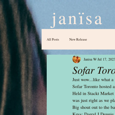
janïsa
All Posts
New Release
Janisa W
Jul 17, 202
Sofar Toro
Just wow...like what a
Sofar Toronto hosted a
Held in Stackt Market 
was just right as we pl
Big shout out to the ba
Keys: Darryl J Dennie