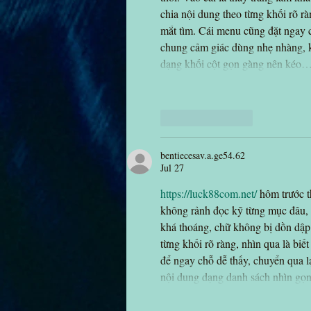
chia nội dung theo từng khối rõ r
mắt tìm. Cái menu cũng đặt ngay c
chung cảm giác dùng nhẹ nhàng, kh
dạng khối cột gọn gàng nên kéo
Like
Reply
bentiecesav.a.ge54.62
Jul 27
https://luck88com.net/
 hôm trước 
không rảnh đọc kỹ từng mục đâu, c
khá thoáng, chữ không bị dồn dập
từng khối rõ ràng, nhìn qua là biế
để ngay chỗ dễ thấy, chuyển qua 
nội dung dạng danh sách nhìn gọ