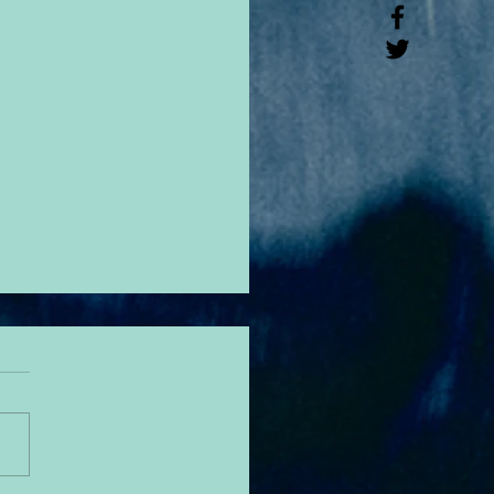
e Forward : She Rises