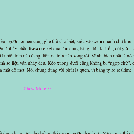
iều người nói nên cũng ghé thử cho biết, kiểu vào xem nhanh chứ khôn
n là thấy phần livescore ket qua làm dạng bảng nhìn khá ổn, cột giờ – 
i là biết trận nào đang diễn ra, trận nào xong rồi. Mình thích nhất là nó 
u mà số liệu vẫn nhảy đều. Kéo xuống dưới cũng không bị “ngợp chữ”, c
n mắt đỡ mệt. Nói chung dùng vài phút là quen, vì bảng tỷ số realtime 
Show More
ử đúng kiểu lướt cho biết vì thấy mọi người nhắc hoài. Vào cái là thấy 