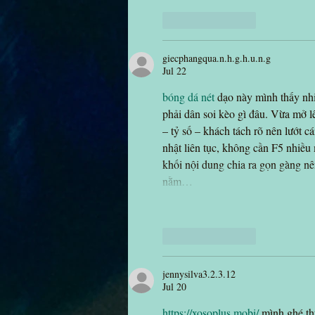
Like
Reply
giecphangqua.n.h.g.h.u.n.g
Jul 22
bóng dá nét
 dạo này mình thấy nh
phải dân soi kèo gì đâu. Vừa mở lê
– tỷ số – khách tách rõ nên lướt cá
nhật liên tục, không cần F5 nhiề
khối nội dung chia ra gọn gàng nê
nằm…
Like
Reply
jennysilva3.2.3.12
Jul 20
https://xosoplus.mobi/
 mình ghé th