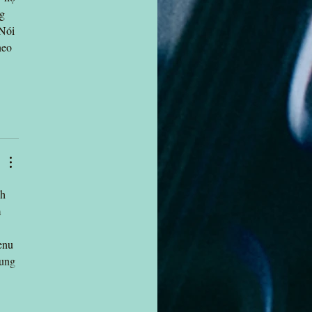
g 
Nói 
heo 
h 
 
enu 
ung 