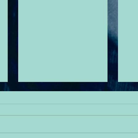
Devotions Series
Futur