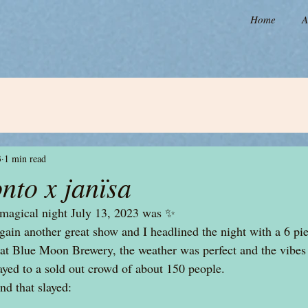
Home
A
3
1 min read
nto x janïsa
 magical night July 13, 2023 was ✨️
gain another great show and I headlined the night with a 6 pi
at Blue Moon Brewery, the weather was perfect and the vibes 
ayed to a sold out crowd of about 150 people. 
nd that slayed: