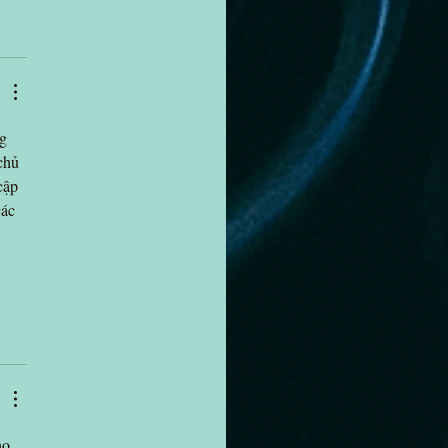
g 
chủ 
cập 
ác 
họ 