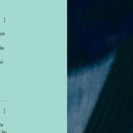
gồi 
 
ần 
bố 
ện 
ý họ 